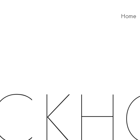
Home
OCKH
DREAMERS, 201