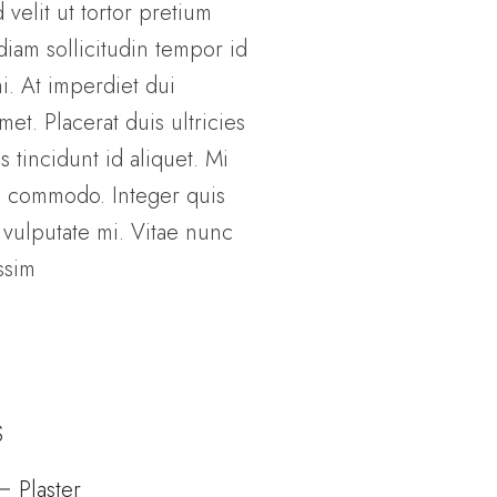
 velit ut tortor pretium
 diam sollicitudin tempor id
i. At imperdiet dui
et. Placerat duis ultricies
s tincidunt id aliquet. Mi
is commodo. Integer quis
d vulputate mi. Vitae nunc
ssim
$
Plaster