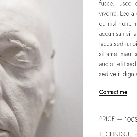
fusce. Fusce id
viverra. Leo a
eu nisl nunc m
accumsan sit am
lacus sed turpi
sit amet maur
auctor elit se
sed velit digni
Contact me
PRICE
100
TECHNIQUE